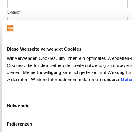
E-Mail:
*
voraussichtliche Anzahl Personen:
*
Diese Webseite verwendet Cookies
Mit Setzen des Häkchens im nebenstehenden Kontrollkästchen
erklären Sie sich einverstanden, dass die von Ihnen eingegebenen
Wir verwenden Cookies, um Ihnen ein optimales Webseiten-E
Daten elektronisch verarbeitet werden. Ihre Daten werden nur streng
Cookies, die für den Betrieb der Seite notwendig sind sowie
zweckgebunden zur Bearbeitung und Beantwortung Ihres Anliegens
genutzt. Eine Weitergabe Ihrer Daten an Dritte erfolgt nur bei einer auf
dienen. Meine Einwilligung kann ich jederzeit mit Wirkung fü
einer gesetzlichen Grundlage oder gerichtlichen Entscheidung
widerrufen. Weitere Informationen finden Sie in unserer
Date
beruhenden Verpflichtung. Diese Einwilligung können Sie jederzeit
durch Nachricht an uns widerrufen. Im Falle des Widerrufs werden Ihre
Daten umgehend gelöscht. Weitere Informationen hierzu erhalten Sie
in unserer
Datenschutzerklärung
*
Einwilligungsauswahl
Anmerkung:
Notwendig
Präferenzen