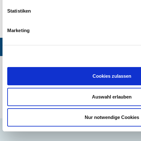
* Pflichtfelder, bitte ausfüllen.
Statistiken
Marketing
© 2026 multimediamobile
| Impressum
| Datenschutzerklärung
| Sitemap
Aktuelle Workshops:
Ansprechpartner/in
Cookies zulassen
multimediamobil Region NordWest
Viktoriastraße 16, 26954 Nordenham
Auswahl erlauben
Telefon: 04731 - 942822
klatt(at)multimediamobile.de
Eine Einrichtung der Niedersächsischen Landesmedienanstalt (NLM).
Nur notwendige Cookies