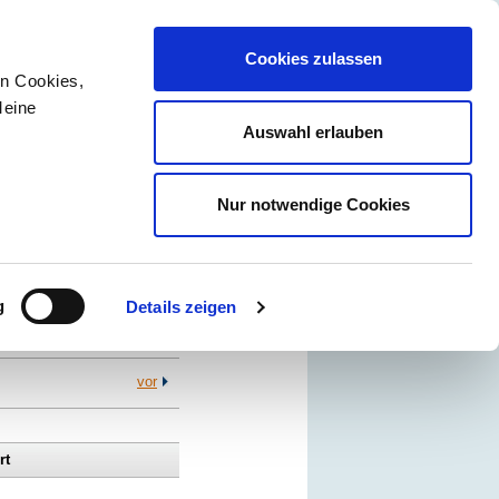
Cookies zulassen
en Cookies,
Meine
Auswahl erlauben
Newsletter
Kontakt
Über uns
Nur notwendige Cookies
Ihre Ansprechpersonen
Bianca Kühn / Nils Dunsche
g
Details zeigen
vor
rt