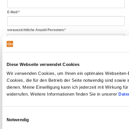
E-Mail:
*
voraussichtliche Anzahl Personen:
*
Mit Setzen des Häkchens im nebenstehenden Kontrollkästchen
erklären Sie sich einverstanden, dass die von Ihnen eingegebenen
Daten elektronisch verarbeitet werden. Ihre Daten werden nur streng
zweckgebunden zur Bearbeitung und Beantwortung Ihres Anliegens
Diese Webseite verwendet Cookies
genutzt. Eine Weitergabe Ihrer Daten an Dritte erfolgt nur bei einer auf
Wir verwenden Cookies, um Ihnen ein optimales Webseiten-E
einer gesetzlichen Grundlage oder gerichtlichen Entscheidung
beruhenden Verpflichtung. Diese Einwilligung können Sie jederzeit
Cookies, die für den Betrieb der Seite notwendig sind sowie
durch Nachricht an uns widerrufen. Im Falle des Widerrufs werden Ihre
dienen. Meine Einwilligung kann ich jederzeit mit Wirkung fü
Daten umgehend gelöscht. Weitere Informationen hierzu erhalten Sie
in unserer
Datenschutzerklärung
*
widerrufen. Weitere Informationen finden Sie in unserer
Date
Anmerkung:
Einwilligungsauswahl
Notwendig