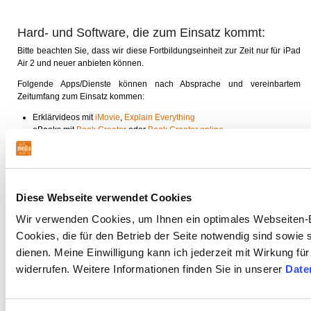
Hard- und Software, die zum Einsatz kommt:
Bitte beachten Sie, dass wir diese Fortbildungseinheit zur Zeit nur für iPad
Air 2 und neuer anbieten können.
Folgende Apps/Dienste können nach Absprache und vereinbartem
Zeitumfang zum Einsatz kommen:
Erklärvideos mit
iMovie
,
Explain Everything
eBooks mit
Book Creator
oder
Book Creator online
Präsentationen mit
Pages
,
Keynote
,
GoodNotes
, u.a.
Verwendung der eingebauten Kamera
weitere Apps für Film, Foto, Ton und interaktives Arbeiten (
Adobe-
Produkte
u.a.)
Diese Webseite verwendet Cookies
Ihre Wunsch-App ist nicht dabei? Bei rechtzeitiger Absprache ist es auch
Wir verwenden Cookies, um Ihnen ein optimales Webseiten-E
möglich, andere als die hier aufgeführten Apps zu verwenden.
Cookies, die für den Betrieb der Seite notwendig sind sowie
dienen. Meine Einwilligung kann ich jederzeit mit Wirkung fü
Wichtige Hinweise zu dieser Fortbildungseinheit:
widerrufen. Weitere Informationen finden Sie in unserer
Date
Bitte machen Sie den Inhalt dieser Seite allen Teilnehmerinnen und
Teilnehmern im Vorfeld der Veranstaltung zugänglich. So können alle
realistisch einschätzen, was sie erwartet und ob der Kurs für sie geeignet