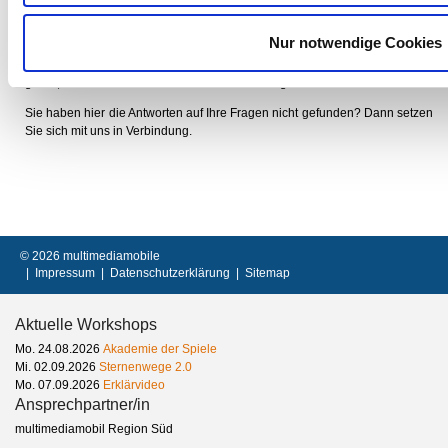
Sie haben besondere Themen oder spezielle Programme, die Sie gerne in
der Fortbildung behandelt wüssten? Sie möchten in der Fortbildung mit
Nur notwendige Cookies
eigenem Material an konkreten eigenen Ideen arbeiten? Dann weisen Sie
uns einfach bei der Buchung darauf hin. Wir berücksichtigen Ihre Wünsche
gerne, wenn sie uns sechs Wochen vor Kursbeginn bekannt sind.
Sie haben hier die Antworten auf Ihre Fragen nicht gefunden? Dann setzen
Sie sich mit uns in Verbindung.
© 2026 multimediamobile
| Impressum
| Datenschutzerklärung
| Sitemap
Aktuelle Workshops
Mo. 24.08.2026
Akademie der Spiele
Mi. 02.09.2026
Sternenwege 2.0
Mo. 07.09.2026
Erklärvideo
Ansprechpartner/in
multimediamobil Region Süd