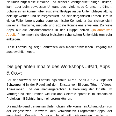
Natürlich birgt diese einfache und schnelle Verfügbarkeit einige Risiken,
kann aber beim bewussten Umgang auch viele neue Chancen eröffnen.
Schüler:innen können über ausgewählte Apps an der Unterrichtsgestaltung
beteiligt werden und selbstgesteuert und selbstorganisiert Lernen. Ihre in
vielen Fällen bereits vorhandene technische Kompetenz lässt sich so leicht
um eine inhaltliche, mediale und soziale Kompetenz erweitern. Da viele
Apps auf die Zusammenarbeit in der Gruppe setzen (
kollaboratives
Arbeiten
), kommen sie dieser typischen schulischen Unterrichtsform sehr
entgegen.
Diese Fortbildung zeigt Lehrkräften den medienpraktischen Umgang mit
ausgewählten Apps.
Die geplanten Inhalte des Workshops »iPad, Apps
& Co.«:
Bei der Auswahl der Fortbildungsinhalte »iPad, Apps & Co.« liegt der
Schwerpunkt in der Regel auf dem Einsatz von Bildern, Tönen, Videos,
Animationen und der mediengerechten Aufbereitung der Inhalte. Im
Vordergrund steht immer, wie Sie das Gelernte später in multimedialen
Projekten mit Schüler:innen einsetzen können.
Die nachfolgend genannten Unterrichtsinhalte können in Abhängigkeit von
der eingesetzten Hardware, den verwendeten Programmen/Apps, der
vereinbarten Workshop-Dauer und individuellen Absprachen abweichen: