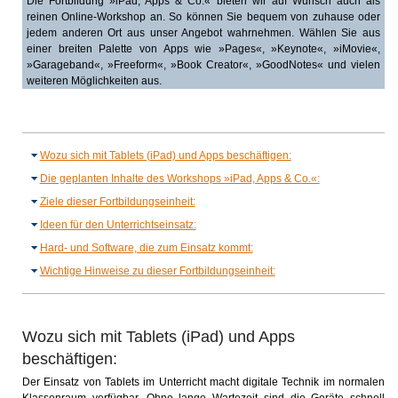
Die Fortbildung »iPad, Apps & Co.« bieten wir auf Wunsch auch als
reinen Online-Workshop an. So können Sie bequem von zuhause oder
jedem anderen Ort aus unser Angebot wahrnehmen. Wählen Sie aus
einer breiten Palette von Apps wie »Pages«, »Keynote«, »iMovie«,
»Garageband«, »Freeform«, »Book Creator«, »GoodNotes« und vielen
weiteren Möglichkeiten aus.
Wozu sich mit Tablets (iPad) und Apps beschäftigen:
Die geplanten Inhalte des Workshops »iPad, Apps & Co.«:
Ziele dieser Fortbildungseinheit:
Ideen für den Unterrichtseinsatz:
Hard- und Software, die zum Einsatz kommt:
Wichtige Hinweise zu dieser Fortbildungseinheit:
Wozu sich mit Tablets (iPad) und Apps
beschäftigen:
Der Einsatz von Tablets im Unterricht macht digitale Technik im normalen