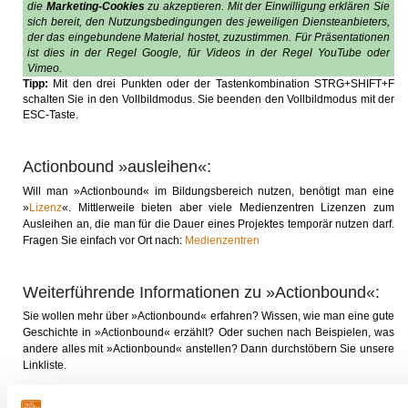
die
Marketing-Cookies
zu akzeptieren. Mit der Einwilligung erklären Sie
sich bereit, den Nutzungsbedingungen des jeweiligen Diensteanbieters,
der das eingebundene Material hostet, zuzustimmen. Für Präsentationen
ist dies in der Regel Google, für Videos in der Regel YouTube oder
Vimeo.
Tipp:
Mit den drei Punkten oder der Tastenkombination STRG+SHIFT+F
schalten Sie in den Vollbildmodus. Sie beenden den Vollbildmodus mit der
ESC-Taste.
Actionbound »ausleihen«:
Will man »Actionbound« im Bildungsbereich nutzen, benötigt man eine
»
Lizenz
«. Mittlerweile bieten aber viele Medienzentren Lizenzen zum
Ausleihen an, die man für die Dauer eines Projektes temporär nutzen darf.
Fragen Sie einfach vor Ort nach:
Medienzentren
Weiterführende Informationen zu »Actionbound«:
Sie wollen mehr über »Actionbound« erfahren? Wissen, wie man eine gute
Geschichte in »Actionbound« erzählt? Oder suchen nach Beispielen, was
andere alles mit »Actionbound« anstellen? Dann durchstöbern Sie unsere
Linkliste.
▶ LINKLISTE ZU ACTIONBOUND: