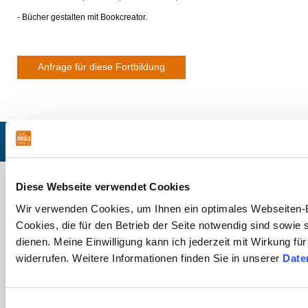
- Bücher gestalten mit Bookcreator.
Anfrage für diese Fortbildung
© 2026 multimediamobile
| Impressum
| Datenschutzerklärung
| Sitemap
Aktuelle Workshops:
Diese Webseite verwendet Cookies
Ansprechpartner/in
Wir verwenden Cookies, um Ihnen ein optimales Webseiten-E
multimediamobil Region Nordost
Cookies, die für den Betrieb der Seite notwendig sind sowie
Volgershall 1, 21339 Lüneburg
dienen. Meine Einwilligung kann ich jederzeit mit Wirkung fü
Telefon: 04131 - 9926769
widerrufen. Weitere Informationen finden Sie in unserer
Date
bauhammer(at)multimediamobile.de
Eine Einrichtung der Niedersächsischen Landesmedienanstalt (NLM)
In Kooperation mit
Einwilligungsauswahl