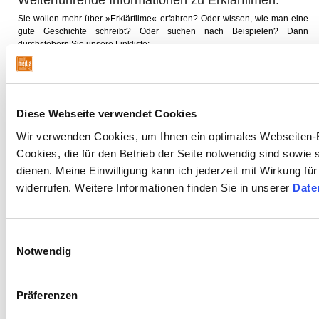
Sie wollen mehr über »Erklärfilme« erfahren? Oder wissen, wie man eine
gute Geschichte schreibt? Oder suchen nach Beispielen? Dann
durchstöbern Sie unsere Linkliste:
▶ LINKLISTE ZUM THEMA ERKLÄRFILME:
Urheber- und Nutzungsrechte:
Diese Webseite verwendet Cookies
Die auf dieser Seite bereitgestellten Materialien stehen – sofern nicht
Wir verwenden Cookies, um Ihnen ein optimales Webseiten-E
anders angegeben – unter der Lizenz »Creative Commons CC BY-SA 4.0«.
Cookies, die für den Betrieb der Seite notwendig sind sowie
Die Materialien dürfen verwendet, vervielfältigt, bearbeitet und
dienen. Meine Einwilligung kann ich jederzeit mit Wirkung fü
weitergegeben werden, sofern dabei die Urheberangabe »© Norbert
Thien, multimediamobil – Region Süd« genannt wird und bearbeitete oder
widerrufen. Weitere Informationen finden Sie in unserer
Date
weitergegebene Fassungen unter denselben Lizenzbedingungen
veröffentlicht werden.
Die Nutzung der Materialien in Schule, Hochschule, Erwachsenenbildung,
Einwilligungsauswahl
Jugendarbeit sowie anderen Bildungskontexten ist ausdrücklich erlaubt
Notwendig
und erwünscht.
Sofern die Materialien Rechte Dritter enthalten, sind diese gesondert zu
beachten.
Präferenzen
Copyright © 2026 Norbert Thien, multimediamobil – Region Süd, Lizenz: