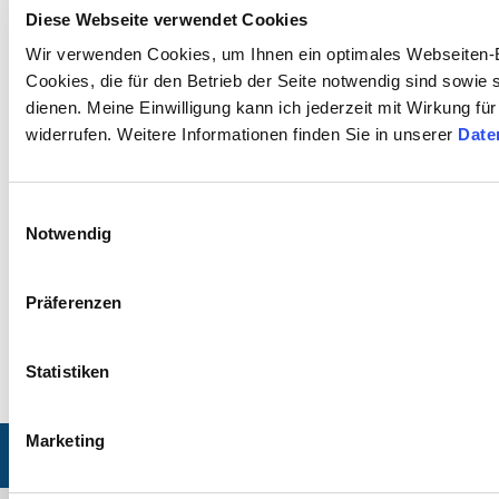
bestehende Padlets importieren
Diese Webseite verwendet Cookies
Edumaps ist zu 100% DSGVO-konform. In diesem Workshop geben wir
Wir verwenden Cookies, um Ihnen ein optimales Webseiten-E
einen Überblick über Edumaps und erstellen eine erste Präsentation.
Cookies, die für den Betrieb der Seite notwendig sind sowie
dienen. Meine Einwilligung kann ich jederzeit mit Wirkung fü
Für diesen Workshop wird benötigt:
eigene internetfähige Endgeräte,
widerrufen. Weitere Informationen finden Sie in unserer
Date
Laptop oder Tablet, persönliche Anmeldedaten
Zeitaufwand:
ca. 3 Zeitstunden (inkl. Pause)
Teilnehmende:
6 - 9 Personen
Einwilligungsauswahl
Notwendig
Eignung:
Lehrkräfte / MultiplikatorInnen / ErwachsenenbildnerInnen aus
Niedersachsen
Anfrage für diese Fortbildung
Präferenzen
Bitte beachten Sie die Buchungsbedingungen!
Statistiken
Marketing
© 2026 multimediamobile
| Impressum
| Datenschutzerklärung
| Sitemap