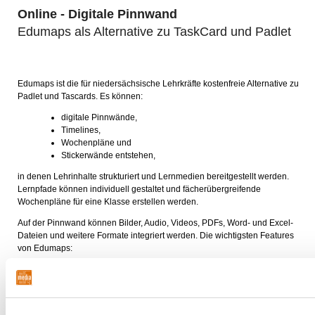
Online - Digitale Pinnwand
Edumaps als Alternative zu TaskCard und Padlet
Edumaps ist die für niedersächsische Lehrkräfte kostenfreie Alternative zu
Padlet und Tascards. Es können:
digitale Pinnwände,
Timelines,
Wochenpläne und
Stickerwände entstehen,
in denen Lehrinhalte strukturiert und Lernmedien bereitgestellt werden.
Lernpfade können individuell gestaltet und fächerübergreifende
Wochenpläne für eine Klasse erstellen werden.
Auf der Pinnwand können Bilder, Audio, Videos, PDFs, Word- und Excel-
Dateien und weitere Formate integriert werden. Die wichtigsten Features
von Edumaps:
Inhalte einfach strukturieren
Kollaborativ in Echtzeit arbeiten
Medien und Dokumente bereitstellen
Schüler:innen und Lehrerkräfte verwalten