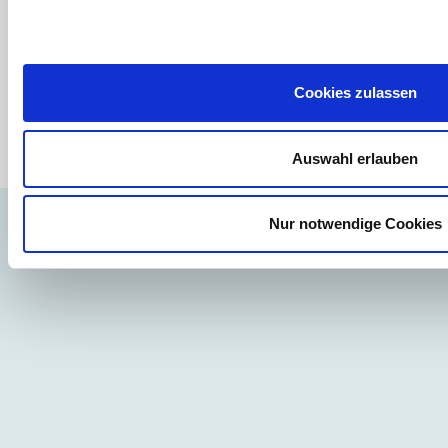
Aktuelle Workshops:
Ansprechpartner/in
multimediamobil Region NordWest
Cookies zulassen
Viktoriastraße 16, 26954 Nordenham
Telefon: 04731 - 942822
klatt(at)multimediamobile.de
Auswahl erlauben
Eine Einrichtung der Niedersächsischen Landesmedienanstalt (NLM).
Nur notwendige Cookies