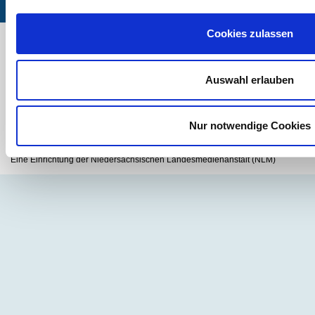
| Impressum
| Datenschutzerklärung
| Sitemap
Cookies zulassen
Aktuelle Workshops
Mi. 30.09.2026 Kunstbaukasten Digital
Ansprechpartner/in
Auswahl erlauben
multimediamobil Region Südwest
Helter Damm 1, 49716 Meppen
Nur notwendige Cookies
Tel. 05931 - 8889223
degroot(at)multimediamobile.de
Eine Einrichtung der Niedersächsischen Landesmedienanstalt (NLM)