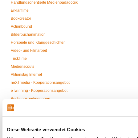
Handlungsorientierte Medienpädagogik
Erklärfilme
Bookcreator
Actionbound
Bilderbuchanimation
Hörspiele und Klanggeschichten
Video- und Filmarbeit
Trickfilme
Medienscouts
Aktionstag Internet
neXTmedia - Kooperationsangebot
eTwinning - Kooperationsangebot
Buchungsbedingungen
Das multimediamobil Südwest ist Ansprechpartner für Multiplikatoren aus
Diese Webseite verwendet Cookies
dem Bereich Südwest Niedersachsen.