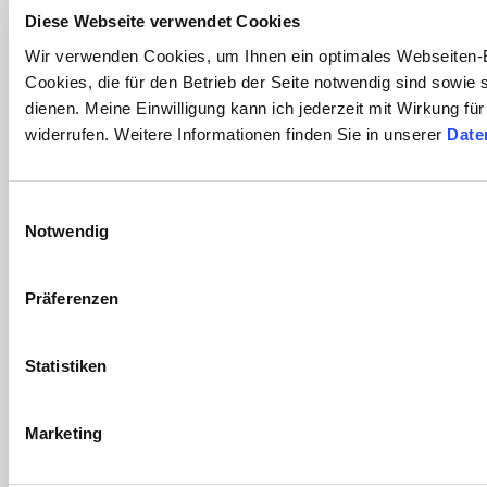
Diese Webseite verwendet Cookies
Aktuelle Workshops
Ansprechpartner/in
Wir verwenden Cookies, um Ihnen ein optimales Webseiten-E
Cookies, die für den Betrieb der Seite notwendig sind sowie
multimediamobil Region Südost
dienen. Meine Einwilligung kann ich jederzeit mit Wirkung fü
Wehrstraße 29, 38226 Salzgitter
widerrufen. Weitere Informationen finden Sie in unserer
Date
Telefon: 05341 - 7905439
aggour(at)multimediamobile.de
Eine Einrichtung der Niedersächsischen Landesmedienanstalt (NLM)
Einwilligungsauswahl
in Kooperation mit
Notwendig
Präferenzen
Statistiken
Marketing