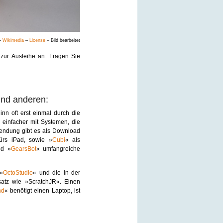
–
Wikimedia
–
License
– Bild bearbeitet
zur Ausleihe an. Fragen Sie
und anderen:
nn oft erst einmal durch die
 einfacher mit Systemen, die
endung gibt es als Download
ürs iPad, sowie »
Cubi
« als
nd »
GearsBot
« umfangreiche
 »
OctoStudio
« und die in der
satz wie »ScratchJR«. Einen
nd
« benötigt einen Laptop, ist