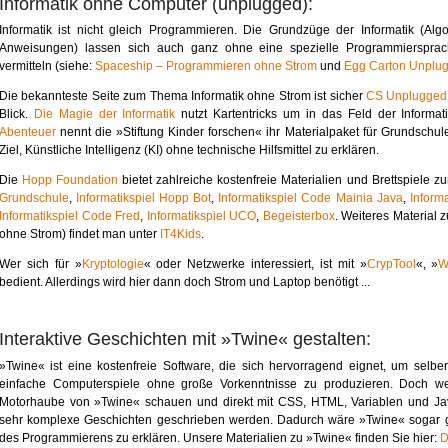
Informatik ohne Computer (unplugged):
Informatik ist nicht gleich Programmieren. Die Grundzüge der Informatik (Algo
Anweisungen) lassen sich auch ganz ohne eine spezielle Programmierspra
vermitteln (siehe:
Spaceship – Programmieren ohne Strom
und
Egg Carton Unplug
Die bekannteste Seite zum Thema Informatik ohne Strom ist sicher
CS Unplugged
Blick.
Die Magie der Informatik
nutzt Kartentricks um in das Feld der Informat
Abenteuer
nennt die »Stiftung Kinder forschen« ihr Materialpaket für Grundschul
Ziel, Künstliche Intelligenz (KI) ohne technische Hilfsmittel zu erklären.
Die
Hopp Foundation
bietet zahlreiche kostenfreie Materialien und Brettspiele zu
Grundschule
,
Informatikspiel Hopp Bot
,
Informatikspiel Code Mainia Java
,
Inform
Informatikspiel Code Fred
,
Informatikspiel UCO
,
Begeisterbox
. Weiteres Material 
ohne Strom) findet man unter
IT4Kids
.
Wer sich für »
Kryptologie
« oder Netzwerke interessiert, ist mit »
CrypTool
«, »
W
bedient. Allerdings wird hier dann doch Strom und Laptop benötigt ...
Interaktive Geschichten mit »Twine« gestalten:
»Twine« ist eine kostenfreie Software, die sich hervorragend eignet, um selber
einfache Computerspiele ohne große Vorkenntnisse zu produzieren. Doch we
Motorhaube von »Twine« schauen und direkt mit CSS, HTML, Variablen und Jav
sehr komplexe Geschichten geschrieben werden. Dadurch wäre »Twine« sogar ge
des Programmierens zu erklären. Unsere Materialien zu »Twine« finden Sie hier:
D