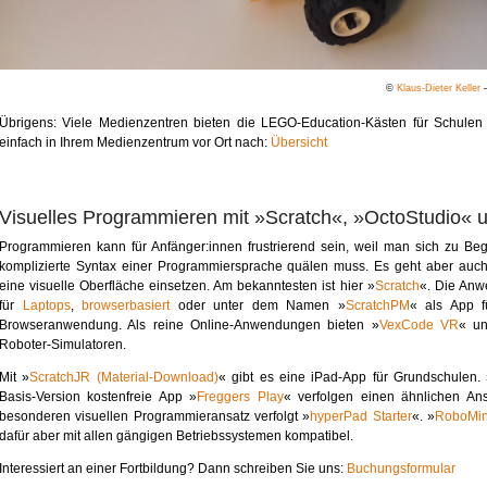
©
Klaus-Dieter Keller
Übrigens: Viele Medienzentren bieten die LEGO-Education-Kästen für Schulen 
einfach in Ihrem Medienzentrum vor Ort nach:
Übersicht
Visuelles Programmieren mit »Scratch«, »OctoStudio« 
Programmieren kann für Anfänger:innen frustrierend sein, weil man sich zu Begi
komplizierte Syntax einer Programmiersprache quälen muss. Es geht aber auch
eine visuelle Oberfläche einsetzen. Am bekanntesten ist hier »
Scratch
«. Die Anw
für
Laptops
,
browserbasiert
oder unter dem Namen »
ScratchPM
« als App f
Browseranwendung. Als reine Online-Anwendungen bieten »
VexCode VR
« u
Roboter-Simulatoren.
Mit »
ScratchJR (Material-Download)
« gibt es eine iPad-App für Grundschulen.
Basis-Version kostenfreie App »
Freggers Play
« verfolgen einen ähnlichen An
besonderen visuellen Programmieransatz verfolgt »
hyperPad Starter
«. »
RoboMi
dafür aber mit allen gängigen Betriebssystemen kompatibel.
Interessiert an einer Fortbildung? Dann schreiben Sie uns:
Buchungsformular