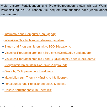
Viele unserer Fortbildungen und Projektbetreuungen bieten wir auf Wuns
Veranstaltung an. So können Sie bequem von zuhause oder jedem ander
wahrnehmen.
Informatik ohne Computer (unplugged):
Interaktive Geschichten mit »Twine« gestalten:
Bauen und Programmieren mit »LEGO Education«:
Visuelles Programmieren mit »Scratch«, »OctoStudio« und anderen:
Visuelles Programmieren mit »Kodu«, »Delightex« oder »Rec Room«:
Programmieren mit dem iPad: Swift Playgrounds
Ozobots, Calliope und noch viel mehr:
Materialien zum Thema »Künstliche Intelligenz«:
Fortbildungs- und Projektangebote zu Minetest:
Unsere Abrufangebote im Überblick: