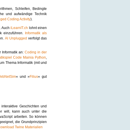
rithmen, Schleifen, Bedingte
che und aufwändige Technik
ged Coding Activity
).
. Auch
iLearnIT.ch
lohnt einen
ik einzuführen.
Informatik als
en.
AI Unplugged
verfolgt das
r Informatik an:
Coding in der
atikspiel Code Mainia Python
,
zum Thema Informatik (mit und
ebNetSim
« und »
Filius
« gut
 interaktive Geschichten und
r will, kann auch unter die
aScript arbeiten. So können
eignet, die Grundprinzipien
ownload Twine Materialien