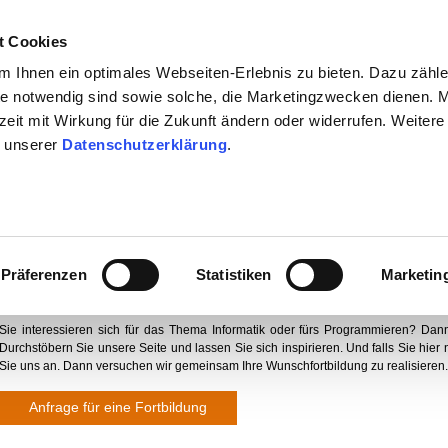
t Cookies
 Ihnen ein optimales Webseiten-Erlebnis zu bieten. Dazu zähl
eite notwendig sind sowie solche, die Marketingzwecken dienen. 
rzeit mit Wirkung für die Zukunft ändern oder widerrufen. Weitere
dost
Südost
Südwest
n unserer
Datenschutzerklärung
.
Süd
Süd
Präferenzen
Statistiken
Marketin
Fortbildungsangebote und Materialien zur Info
Sie interessieren sich für das Thema Informatik oder fürs Programmieren? Dann 
Durchstöbern Sie unsere Seite und lassen Sie sich inspirieren. Und falls Sie hier
Sie uns an. Dann versuchen wir gemeinsam Ihre Wunschfortbildung zu realisieren.
Anfrage für eine Fortbildung