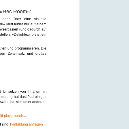
r »Rec Room«:
 dann über eine visuelle
u« läuft leider nur auf einem
owserbasiert (und dadurch auf
ellen. »Delightex« bietet ein
alten und programmieren. Die
sen Zeiteinsatz und großes
d Umsetzen von Inhalten mit
mierung hat das iPad einiges
ewährt hat sich unter anderem
ft-playgrounds
an.
t sind:
Fortbildung anfragen