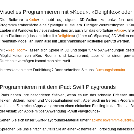
Visuelles Programmieren mit »Kodu«, »Delightex« ode
Die Software »
Kodu
« erlaubt es, eigene 3D-Welten zu entwerfen und
Programmieroberfläche eine Spielfigur zu steuern. Einziger Wermutstropfen: »Kod
Laptop mit Windows Betriebssystem; dies gilt auch für das großartige »
Alice
«. Br
allen Plattformen) lassen sich mit »
Delightex
« (früher »CoSpaces«) 3D-Welten erst
Freemium-Modell an, kann also mit Einschränkungen kostenfrei genutzt werden.
Mit »
Rec Room
« lassen sich Spiele in 3D und sogar für VR-Anwendungen gest
Möglichkeiten von »Rec Room« sind faszinierend, aber ohne einen gewis
Durchhaltevermögen kommt man nicht weit …
Interessiert an einer Fortbildung? Dann schreiben Sie uns:
Buchungsformular
Programmieren mit dem iPad: Swift Playgrounds
iPads haben ihre besonderen Stärken, wenn es um das schnelle Erfassen un
Texten, Bildern, Tönen und Videoaufnahmen geht. Aber auch im Bereich Program
zu bieten. Zahlreiche Apps versprechen einen einfachen Einstieg in das Thema. B
der Ansatz von Apple mit der Anwendung »Swift Playgrounds«.
Sehen Sie sich unser Swift-Playgrounds-Material unter
hackmd.io/@mmm-sued/swi
Sprechen Sie uns einfach an, falls Sie an einer kostenfreien Fortbildung interessier