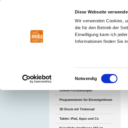
Diese Webseite verwende
Wir verwenden Cookies, um
die für den Betrieb der S
Einwilligung kann ich jede
Fortbildungsregion
Nordwest
Nor
Informationen finden Sie i
Mitte
Fortbildungsregion M
Einwilligungsauswahl
Notwendig
Workshops
Online-Fortbildungen
Programmieren für EinsteigerInnen
3D Druck mit Tinkercad
Tablet: iPad, Apps und Co