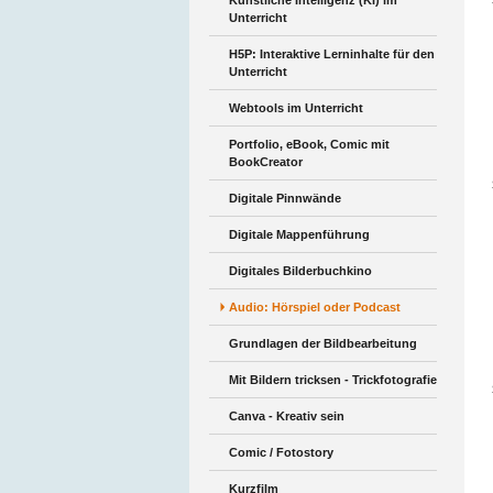
Künstliche Intelligenz (KI) im
Unterricht
H5P: Interaktive Lerninhalte für den
Unterricht
Webtools im Unterricht
Portfolio, eBook, Comic mit
BookCreator
Digitale Pinnwände
Digitale Mappenführung
Digitales Bilderbuchkino
Audio: Hörspiel oder Podcast
Grundlagen der Bildbearbeitung
Mit Bildern tricksen - Trickfotografie
Canva - Kreativ sein
Comic / Fotostory
Kurzfilm