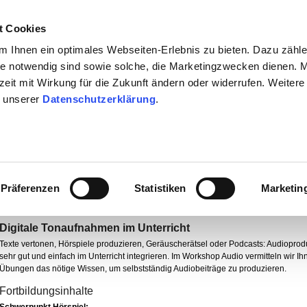
t Cookies
 Ihnen ein optimales Webseiten-Erlebnis zu bieten. Dazu zähl
eite notwendig sind sowie solche, die Marketingzwecken dienen. 
rzeit mit Wirkung für die Zukunft ändern oder widerrufen. Weitere
dost
Südost
Süd
Südwest
n unserer
Datenschutzerklärung
.
itte
Präferenzen
Statistiken
Marketin
Audio: Hörspiel oder Podcast
Digitale Tonaufnahmen im Unterricht
Texte vertonen, Hörspiele produzieren, Geräuscherätsel oder Podcasts: Audioproduk
sehr gut und einfach im Unterricht integrieren. Im Workshop Audio vermitteln wir I
Übungen das nötige Wissen, um selbstständig Audiobeiträge zu produzieren.
Fortbildungsinhalte