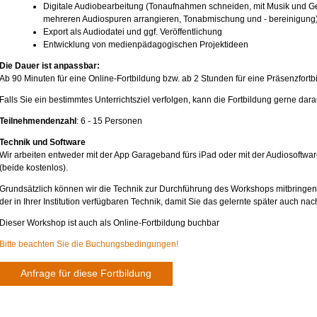
Digitale Audiobearbeitung (Tonaufnahmen schneiden, mit Musik und G
mehreren Audiospuren arrangieren, Tonabmischung und - bereinigung
Export als Audiodatei und ggf. Veröffentlichung
Entwicklung von medienpädagogischen Projektideen
Die Dauer ist anpassbar:
Ab 90 Minuten für eine Online-Fortbildung bzw. ab 2 Stunden für eine Präsenzfortb
Falls Sie ein bestimmtes Unterrichtsziel verfolgen, kann die Fortbildung gerne da
Teilnehmendenzahl
: 6 - 15 Personen
Technik und Software
Wir arbeiten entweder mit der App Garageband fürs iPad oder mit der Audiosoftwa
(beide kostenlos).
Grundsätzlich können wir die Technik zur Durchführung des Workshops mitbringen.
der in Ihrer Institution verfügbaren Technik, damit Sie das gelernte später auch n
Dieser Workshop ist auch als Online-Fortbildung buchbar
Bitte beachten Sie die Buchungsbedingungen!
Anfrage für diese Fortbildung