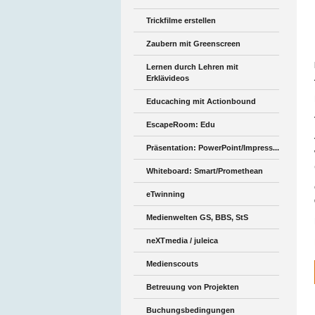
Trickfilme erstellen
Zaubern mit Greenscreen
Lernen durch Lehren mit
Erklävideos
Educaching mit Actionbound
EscapeRoom: Edu
Präsentation: PowerPoint/Impress...
Whiteboard: Smart/Promethean
eTwinning
Medienwelten GS, BBS, StS
neXTmedia / juleica
Medienscouts
Betreuung von Projekten
Buchungsbedingungen