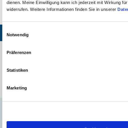
VR Brille Oculus
dienen. Meine Einwilligung kann ich jederzeit mit Wirkung fü
widerrufen. Weitere Informationen finden Sie in unserer
Date
Einwilligungsauswahl
© 2026 multimediamobile
Notwendig
| Impressum
| Datenschutzerklärung
| Sitemap
Aktuelle Workshops:
Präferenzen
Ansprechpartner/in
multimediamobil Region NordWest
Statistiken
Viktoriastraße 16, 26954 Nordenham
Telefon: 04731 - 942822
klatt(at)multimediamobile.de
Marketing
Eine Einrichtung der Niedersächsischen Landesmedienanstalt (NLM).